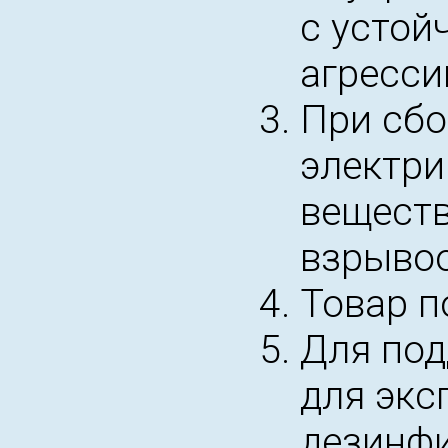
с устой
агресси
При сбо
электри
веществ
взрыво
Товар п
Для под
для экс
дезинф