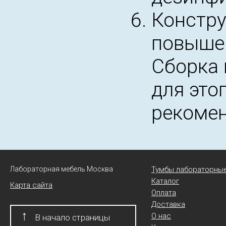
Констру
повышен
Сборка 
для это
рекомен
Лабораторная мебель Москва
Тумбы лабораторны
Каталог
Карта сайта
Оплата
Доставка
↑
О нас
В начало страницы