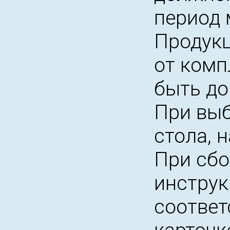
период 
Продукц
от комп
быть до
При выб
стола, 
При сбо
инструк
соответ