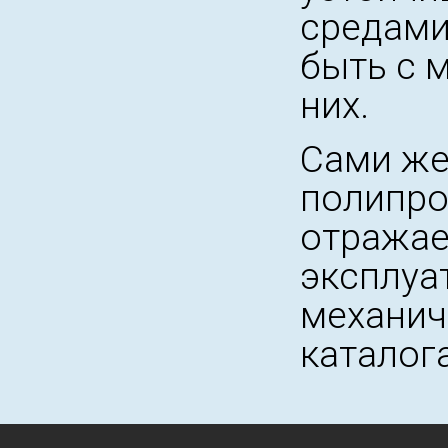
средами
быть с м
них.
Сами же
полипро
отражае
эксплуа
механич
каталог