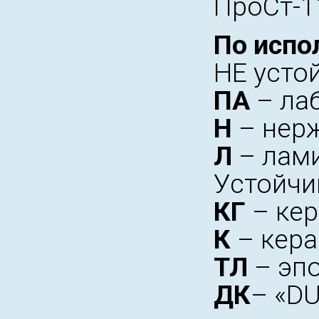
ПроСт-11
По испо
НЕ усто
ПА
– ла
Н
– нер
Л
– лам
Устойчи
КГ
– ке
К
– кера
ТЛ
– эпо
ДК
– «D