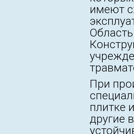
имеют с
эксплуа
Область
Констру
учрежде
травмато
При про
специал
плитке 
другие 
устойчи