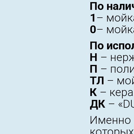
По нали
1
– мойк
0
– мойк
По испо
Н
– нерж
П
– поли
ТЛ
– мой
К
– кера
ДК
– «D
Именно 
которых