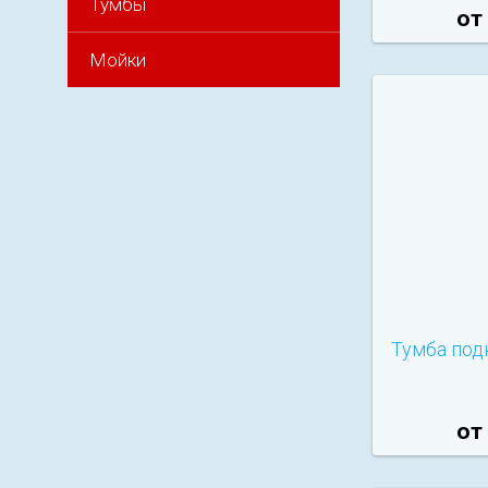
Тумбы
от
Мойки
Тумба под
от