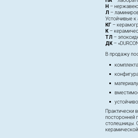
ПА
– лаборат
Н
– нержавею
Л
– ламиниро
Устойчивые к
КГ
– керамогр
К
– керамичес
ТЛ
– эпоксидн
ДК
– «DURCON
В продажу по
комплекта
конфигура
материалу
вместимос
устойчиво
Практически в
посторонней 
столешницы. 
керамической 