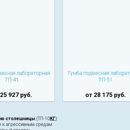
весная лабораторная
Тумба подвесная лабора
ТП-41
ТП-51
 25 927 руб.
от 28 175 руб.
ию столешницы
(ТП-10
КГ
):
е к агрессивным средам: