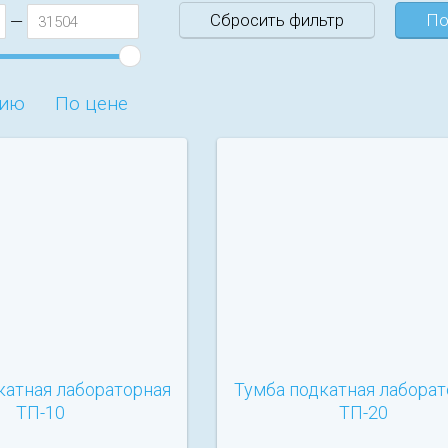
Сбросить фильтр
По
—
нию
По цене
катная лабораторная
Тумба подкатная лаборат
ТП-10
ТП-20