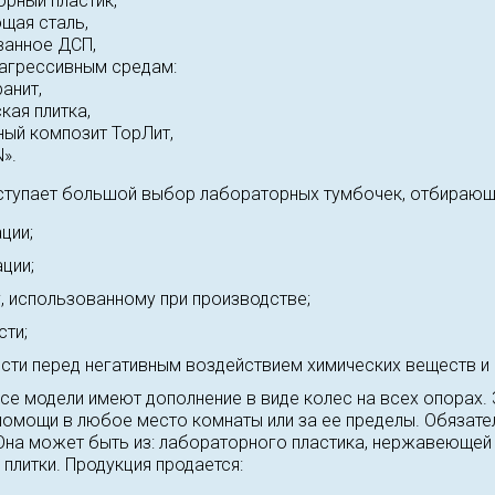
орный пластик,
щая сталь,
ванное ДСП,
 агрессивным средам:
анит,
кая плитка,
ый композит ТорЛит,
».
ступает большой выбор лабораторных тумбочек, отбирающ
ции;
ции;
, использованному при производстве;
ти;
сти перед негативным воздействием химических веществ и 
се модели имеют дополнение в виде колес на всех опорах.
помощи в любое место комнаты или за ее пределы. Обязате
Она может быть из: лабораторного пластика, нержавеющей 
плитки. Продукция продается: