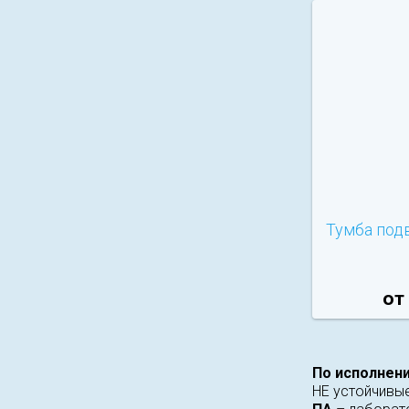
Тумба под
от
По исполнен
НЕ устойчивы